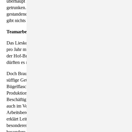
überhaupt kein Bier. "Ich habe eher mal einen Wein
getrunken." Das allerdings ist ewig her. Und heute ist er ein
gestandener Braumeister mit Erfahrung. "Ich liebe den Job. Es
gibt nichts Besseres."
Teamarbeit in der Missionshof-Brauerei
Das Liesker Bier geht ihm gut von der Hand. 1.000 Hektoliter
pro Jahr müssen allerdings genügen. Mehr gibt die Kapazität
der Hof-Brauerei nicht her. Ginge es nach der Kundschaft,
dürften es mehr sein.
Doch Braumeister Mirko Endt gibt sein Bestes, damit das
süffige Getränk regelmäßig aus den Leitungen in die
Bügelflaschen fließt. An seiner Seite ein Mitarbeiter in der
Produktion, dazu zwei im Verkauf und drei ständige
Beschäftigte mit Behinderung - sowohl in der Produktion als
auch im Verkauf. "Das Ganze stellt eine Teamarbeit des
Arbeitsbereiches Brauerei der Werkstatt für Behinderte dar",
erklärt Leiter Hubertus Delenk. "Die Arbeit mit diesen
besonderen Menschen macht Spaß, ist aber auch eine
besondere Herausforderung", sagt Endt.