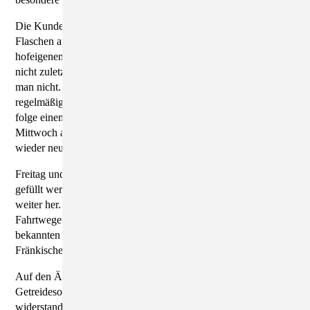
Die Kunden lieben das Gesamtpaket rund um das Liesker Bier:
Flaschen aus dunkelgrünem Glas im hölzernen Kasten aus der
hofeigenen Tischlerwerkstatt, per Hand aufgeklebte Etiketten,
nicht zuletzt der typische Geschmack. Absatzprobleme kenne
man nicht. "Wir haben auch nichts auf Lager, alles wird
regelmäßig abverkauft", sagt der Braumeister. Die Herstellung
folge einem festen Plan: Montag wird filtriert, Dienstag und
Mittwoch abgefüllt, Donnerstag und Freitag geht's schon
wieder neu ans Brauen.
Freitag und Sonnabend wird verkauft. So, wie die Kästen
gefüllt werden, gehen sie raus. Die Kunden kommen auch von
weiter her. Für das "Bergschlösschen" nehmen sie längere
Fahrtwege in Kauf. Ab 17. März gibt es zusätzlich zu den
bekannten Flaschenbieren Pils und Dunkles das Spezialbier aus
Fränkischer Landgerste.
Auf den Äckern im Biosphärenreservat werden seit Jahren alte
Getreidesorten angebaut. Alte Gerstensorten seien besonders
widerstandsfähig, voller gesunder Inhaltsstoffe und sehr