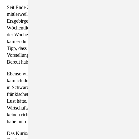
Seit Ende 2015 ist Mirko Endt beim Missionshof tätig,
mittlerweile fühlt er sich angekommen. Gebürtig ist er im
Erzgebirge, aktuell lebt er mit seiner Familie in Thüringen.
Wöchentlich pendelt er von Pößneck nach Lieske, wo er unter
der Woche wohnt. Und das seit sieben Jahren. Zu seinem Job
kam er durch einen Zufall: Eine Berufskollegin gab ihm den
Tipp, dass in Lieske ein Braumeister gesucht wird. Beim ersten
Vorstellungsgespräch wurden Nägel mit Köpfen gemacht.
Bereut habe er das Ganze nicht, sagt Endt.
Ebenso wie seine Entscheidung für den Beruf. "Auch zu dem
kam ich durch Zufall", sagt er lachend. Seine Großeltern hatten
in Schwarzenberg einen Getränkehandel. Der Chef einer
fränkischen Brauerei fragte den damals 18-Jährigen, ob er nicht
Lust hätte, Brauer zu werden. Eigentlich sollte es Richtung
Wirtschaftsinformatik gehen. "Ich hatte nach dem Abitur aber
keinen richtigen Plan, da bin ich nach Wunsiedel gefahren und
habe mir das angeschaut", sagt Mirko Endt.
Das Kuriose: Bis zu diesem Augenblick mochte er eigentlich