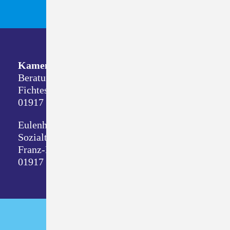
Kamenz
Beratungsdienste
Fichtestraße 8
01917 Kamenz
Eulenhof
Sozialtherapeutische Wohnstätte
Franz-Mehring-Straße 1
01917 Kamenz