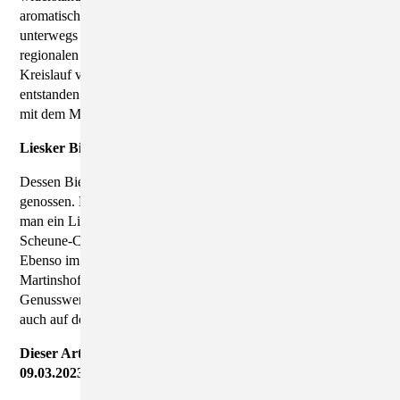
aromatisch, sagt Projektleiterin Eva Lehmann, die unermüdlich
unterwegs ist, um Neues voranzutreiben. Zusammen mit
regionalen Landwirten und Braumeistern sei ein geschlossener
Kreislauf von Anbau, Verarbeitung und Vermarktung
entstanden. Nun freut sie sich über die neue Zusammenarbeit
mit dem Missionshof.
Liesker Bier wird auch in Dresden ausgeschenkt
Dessen Bier wird auch weit über die Dorfgrenzen hinaus
genossen. Dann fließt es eher aus Fässern. In Dresden kann
man ein Liesker Pils, aber auch Dunkles und Zwickelbier im
Scheune-Café in der Neustadt oder am Bischofsplatz trinken.
Ebenso im Gasthof Thonberg bei Kamenz, im Restaurant des
Martinshofes in Rothenburg sowie in Schumanns
Genusswerkstatt in Pulsnitz. Dort steht das Spezialbier temporär
auch auf der Karte.
Dieser Artikel erschien in der Sächsischen Zeitung am
09.03.2023 und wurde von Ina Förster verfasst.