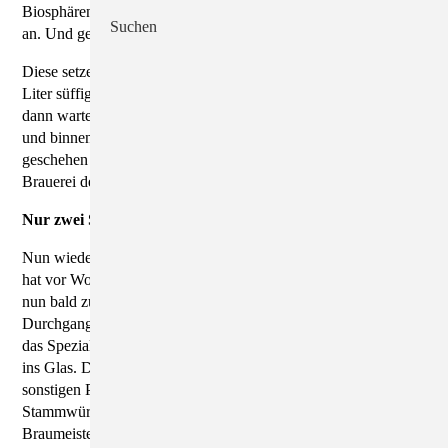
Biosphärenreservat Oberlausitzer Heide- und Teichlandschaft
Suchen
an. Und gehe mit der Ernte zu einer Brauerei.
Diese setze einen würzigen Sud an und braue daraus 1.000
Liter süffiges Spezialbier - das Oberlausitzer Heidebräu. Und
dann warte man darauf, dass einen die Kundschaft überrennt
und binnen weniger Wochen alles ausverkauft ist. So
geschehen kurz vor Weihnachten in der Bergschlösschen-
Brauerei des Missionshofes Lieske bei Oßling.
Nur zwei Spezial-Abfüllungen pro Jahr
Nun wiederholt sich das Ganze. Denn Braumeister Mirko Endt
hat vor Wochen einen zweiten Sud aufgesetzt, und dieser ist
nun bald zur Abfüllung fällig. "Ich freue mich auf den nächsten
Durchgang", sagt der 44-Jährige. Nur zweimal pro Jahr wird
das Spezialbier produziert. Rotblond, fast kupferfarben läuft es
ins Glas. Der kräftige Geschmack ist herber als der des
sonstigen Pils, mehr Alkohol ist drin - ganze 5,6 Prozent. Die
Stammwürze beträgt 13,5 Prozent. Und es ist süffig, meint der
Braumeister. Zwickelprobe bestanden!