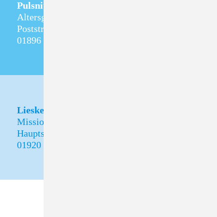
Pulsnitz
Altersgerechtes Wohnen
Poststraße 5
01896 Pulsnitz
Lieske
Missionshof Lieske
Hauptstraße 30
01920 Oßling OT Lieske