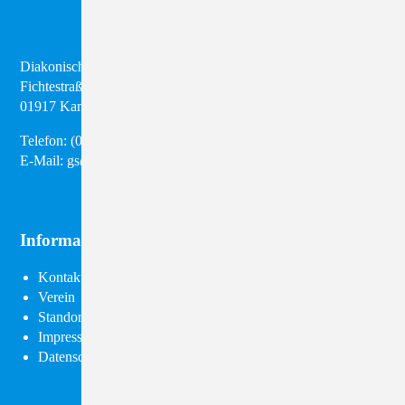
Diakonisches Werk Kamenz e.V.
Fichtestraße 8
01917 Kamenz
Telefon:
(03 57 95) 28 98 50
E-Mail:
gs@diakonie-kamenz.de
Informationen
Navigation
Kontakt
überspringen
Verein
Standorte
Impressum
Datenschutz