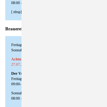
08:00 - 11:00 Uhr
[ nbsp]
Brauerei
Freitag: 09.00 Uhr - 18.00 Uhr
Sonnabend: 09.00 Uhr - 11.00 Uhr
Achtung: Schließzeiten
27.07.2026 - 13.08.2026
Der Verkauf beginnt am 14.08.2026
Freitag, den 14.08.2026
09:00-18:00 Uhr
Sonnabend, den 15.08.2026
08:00 - 11:00 Uhr