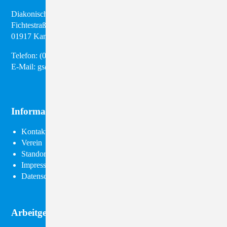
Diakonisches Werk Kamenz e.V.
Fichtestraße 8
01917 Kamenz
Telefon:
(03 57 95) 28 98 50
E-Mail:
gs@diakonie-kamenz.de
Informationen
Navigation
Kontakt
überspringen
Verein
Standorte
Impressum
Datenschutz
Arbeitgeber Diakonie