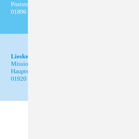
Poststraße 5
01896 Pulsnitz
Lieske
Missionshof Lieske
Hauptstraße 30
01920 Oßling OT Lieske