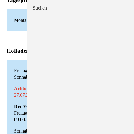
Tagespflege:
Suchen
Montag bis Freitag 07.30 Uhr - 17.00 Uhr
Hofladen:
Freitag: 09.00 Uhr - 18.00 Uhr
Sonnabend: 08.00 Uhr - 11.00 Uhr
Achtung: Schließzeiten
27.07.2026 - 13.08.2026
Der Verkauf beginnt am 14.08.2026
Freitag, den 14.08.2026
09:00-18:00 Uhr
Sonnabend, den 15.08.2026