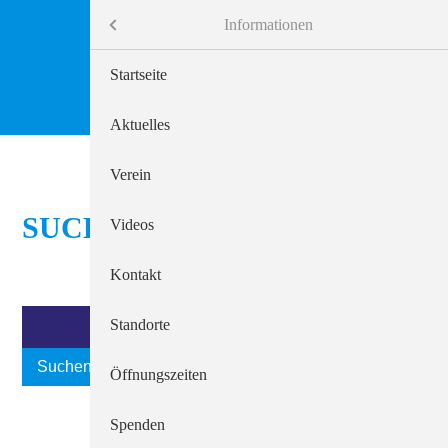
Menü
Informationen
Informationen
Startseite
Behindertenhilfe
Aktuelles
Alten- und Krankenpflege
Verein
SUCHEN
Beratungsdienste
Videos
Arbeitgeber Diakonie
Kontakt
Seelsorge
Standorte
Suchen
Öffnungszeiten
Spenden