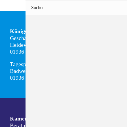
Suchen
Königsbrück
Geschäftsstelle + Sozialstation
Heideweg 8
01936 Königsbrück
Tagespflege
Badweg 13
01936 Königsbrück
Kamenz
Beratungsdienste