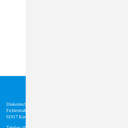
Diakonisches Werk Kamenz e.V.
Fichtestraße 8
01917 Kamenz
Telefon:
(03 57 95) 28 98 50