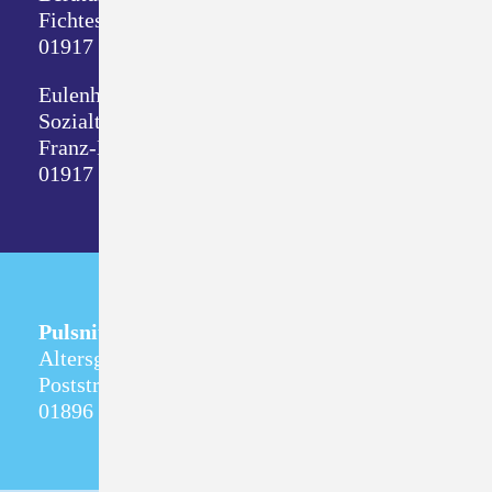
Fichtestraße 8
01917 Kamenz
Eulenhof
Sozialtherapeutische Wohnstätte
Franz-Mehring-Straße 1
01917 Kamenz
Pulsnitz
Altersgerechtes Wohnen
Poststraße 5
01896 Pulsnitz