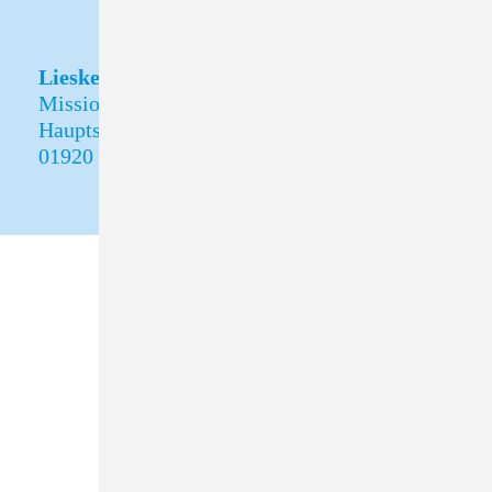
Lieske
Missionshof Lieske
Hauptstraße 30
01920 Oßling OT Lieske